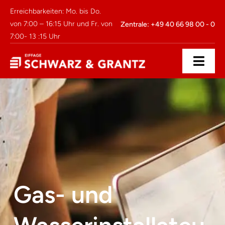
Zum
Erreichbarkeiten: Mo. bis Do.
Inhalt
von 7:00 – 16:15 Uhr und Fr. von
Zentrale: +49 40 66 98 00 - 0
7:00- 13 :15 Uhr
springen
Toggl
Navig
Unternehmen
Leistungsbereiche
Karriere
Downloads
Gas- und
Kontakt